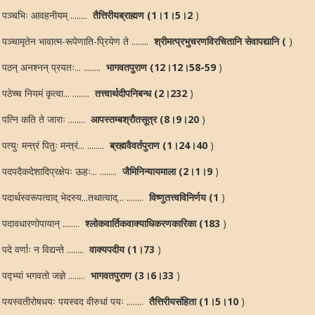
पञ्चभिः आवहनीयम् ........
तैत्तिरीयब्राह्मण (1।1।5।2
)
पञ्चामृतेन भावात्म-रूपेणाति-प्रियेण ते ........
श्रीमत्प्रभुचरणविरचितानि सेवापद्यानि (
)
पठन् अनश्नन् प्रयतः... ........
भागवतपुराण (12।12।58-59
)
पठेच्च नियमं कृत्वा... ........
तत्त्वार्थदीपनिबन्ध (2।232
)
पत्नि कति ते जाराः ........
आपस्तम्बश्रौतसूत्र (8।9।20
)
पत्युः मन्त्रं पितुः मन्त्रं... ........
ब्रह्मवैवर्तपुराण (1।24।40
)
पदपदैकदेशादिप्रक्षेपः ऊहः... ........
जैमिनिन्यायमाला (2।1।9
)
पदार्थस्वरूपत्वाद् भेदस्य...तथात्वाद्... ........
विष्णुतत्त्वविनिर्णय (1
)
पदावधारणोपायान् ........
श्लोकवार्तिकवाक्याधिकरणकारिका (183
)
पदे वर्णाः न विद्यन्ते ........
वाक्यपदीय (1।73
)
पद्भ्यां भगवतो जज्ञे ........
भागवतपुराण (3।6।33
)
पयस्वतीरोषधयः पयस्वद वीरुधां पयः ........
तैत्तिरीयसंहिता (1।5।10
)