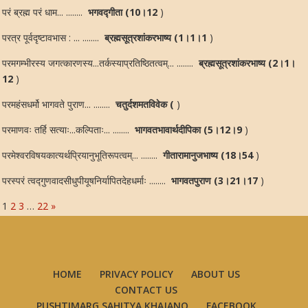
परं ब्रह्म परं धाम... ........
भगवद्गीता (10।12
)
परत्र पूर्वदृष्टावभास : ... ........
ब्रह्मसूत्रशांकरभाष्य (1।1।1
)
परमगम्भीरस्य जगत्कारणस्य...तर्कस्याप्रतिष्ठितत्वम्... ........
ब्रह्मसूत्रशांकरभाष्य (2।1।
12
)
परमहंसधर्मो भागवते पुराण... ........
चतुर्दशमतविवेक (
)
परमाणवः तर्हि सत्याः...कल्पिताः... ........
भागवतभावार्थदीपिका (5।12।9
)
परमेश्वरविषयकात्यर्थप्रियानुभूतिरूपत्वम्... ........
गीतारामानुजभाष्य (18।54
)
परस्परं त्वद्गुणवादसीधुपीयूषनिर्यापितदेहधर्माः ........
भागवतपुराण (3।21।17
)
1
2
3
…
22
»
HOME
PRIVACY POLICY
ABOUT US
CONTACT US
PUSHTIMARG SAHITYA KHAJANO
FACEBOOK